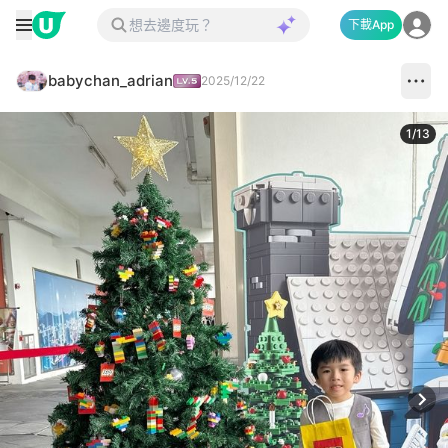
下載App
babychan_adrian
2025/12/22
1
/
13
Next