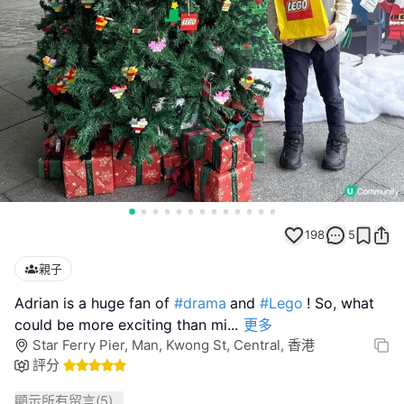
198
5
親子
Adrian is a huge fan of
#drama
and
#Lego
! So, what
could be more exciting than mi
...
更多
Star Ferry Pier, Man, Kwong St, Central, 香港
評分
顯示所有留言(
5
)...