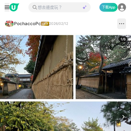
下載App
PochaccoPc
2026/02/12
1
/
6
Next