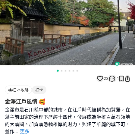
23
4
日本攻略
打卡
金澤江戶風情 🥰
金澤市是石川縣中部的城市，在江戶時代被稱為加賀藩，在
藩主前田家的治理下歷經十四代，發展成為坐擁百萬石領地
的大藩國。加賀藩憑藉雄厚的財力，興建了華麗的城下町，
並作
...
更多