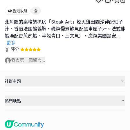
香港攻略
食
北角匯的高格調扒房「Steak Art」煙火雞田園沙律配柚子
汁、香煎法國鵪鶉胸、磯燒慢煮鮑魚配黑車厘子汁、法式龍
蝦湯配香煎虎蝦、半殼青口、三文魚）、炭燒美國黑安
...
更多
評分
發表第一個留言...
社群主題
熱門地點