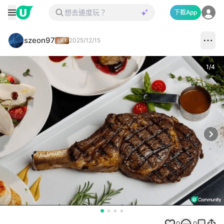
下載App
szeon97
2025/12/15
1
/
4
Next
0
0