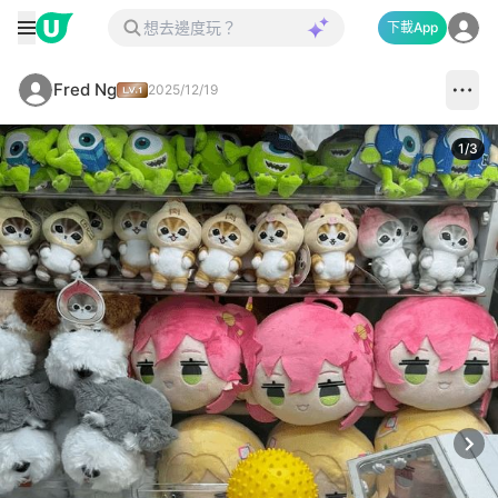
下載App
Fred Ng
2025/12/19
1
/
3
Next