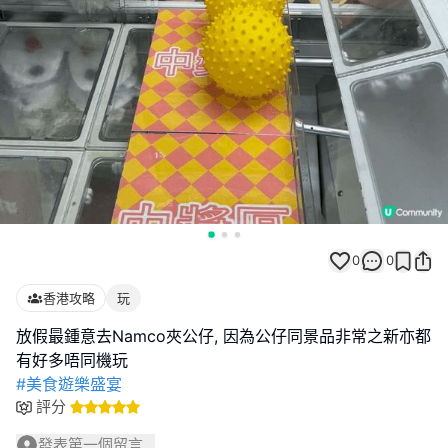
0
0
香港攻略
玩
放假最鍾意去Namco夾公仔, 因為公仔同景品非常之新亦都
#美食遊樂盛宴
評分
發表第一個留言...