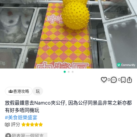
0
0
香港攻略
玩
放假最鍾意去Namco夾公仔, 因為公仔同景品非常之新亦都
#美食遊樂盛宴
評分
發表第一個留言...