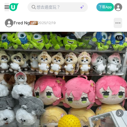
下載App
Fred Ng
2025/12/19
1
/
3
Next