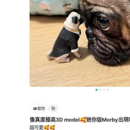
寵物
狗
像真度極高3D model🥰迷你版Morby出現
超可愛🥰🥰