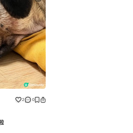
Next slide
2
0
啦