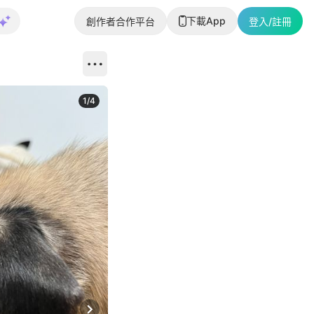
下載App
創作者合作平台
登入/註冊
1
/
4