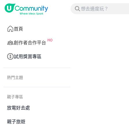
首頁
創作者合作平台
試用獎賞專區
熱門主題
親子專區
放電好去處
親子旅遊