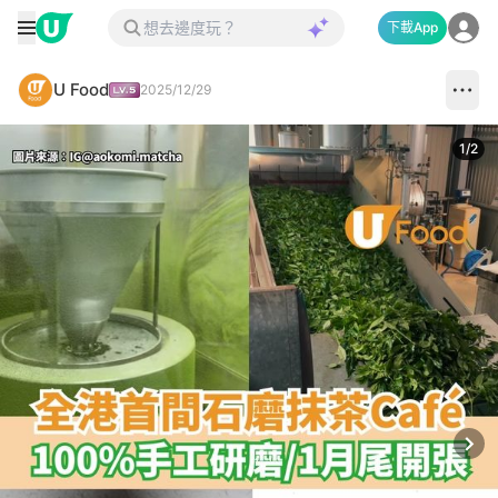
下載App
U Food
2025/12/29
1
/
2
Next