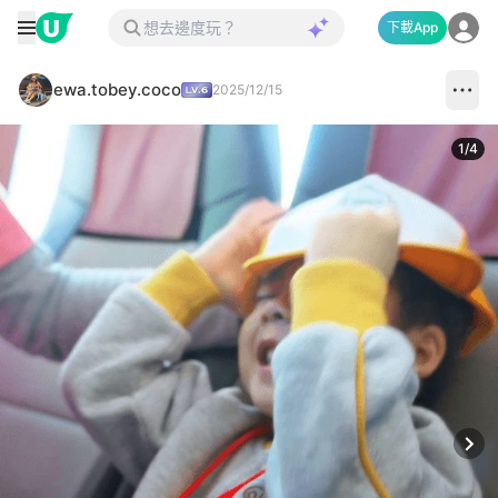
下載App
ewa.tobey.coco
2025/12/15
1
/
4
Next