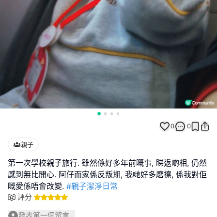
0
0
親子
第一次學校親子旅行. 雖然係好多年前嘅事, 睇返啲相, 仍然
感到無比開心. 阿仔而家係反叛期, 我哋好多磨擦, 係我對佢
嘅愛係唔會改變.
#親子潔淨日常
評分
發表第一個留言...