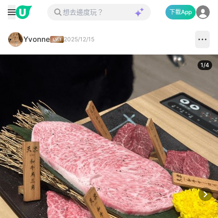
下載App
Yvonne
2025/12/15
1
/
4
Next