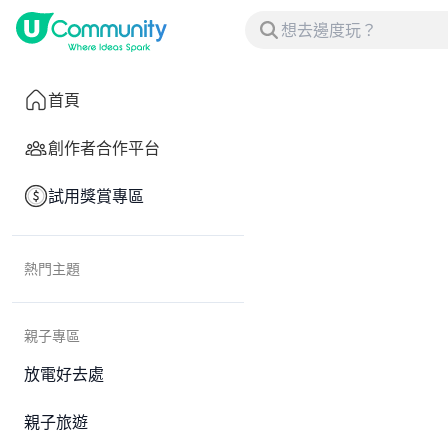
首頁
創作者合作平台
試用獎賞專區
熱門主題
親子專區
放電好去處
親子旅遊