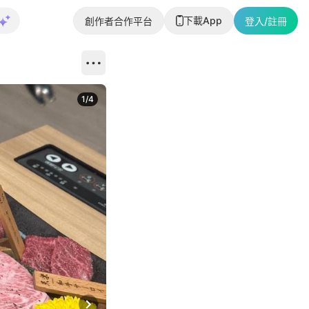
下載App
創作者合作平台
登入/註冊
1
/
4