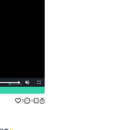
Unmute
Fullscreen
3
0