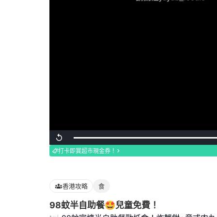
Loaded
:
Replay
100.00%
打卡即賞超市現金券！
香港攻略
食
98蚊半自助餐🤩兒童免費！