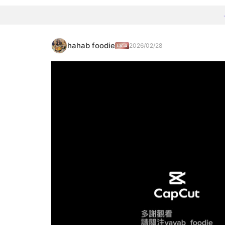
hahab foodie
2026/02/28