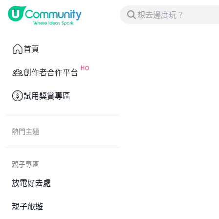
首頁
創作者合作平台
試用獎賞專區
熱門主題
親子專區
放電好去處
親子旅遊