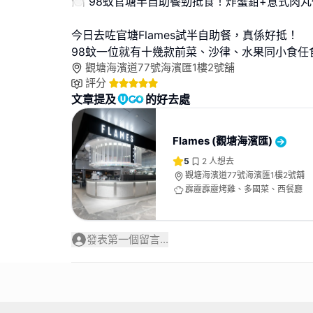
🍽️ 98蚊官塘半自助餐勁抵食！炸蟹鉗+意式肉
今日去咗官塘Flames試半自助餐，真係好抵！
98蚊一位就有十幾款前菜、沙律、水果同小食任
觀塘海濱道77號海濱匯1樓2號舖
評分
文章提及
的好去處
Flames (觀塘海濱匯)
5
2
人想去
觀塘海濱道77號海濱匯1樓2號舖
霹靂霹靂烤雞、多國菜、西餐廳
發表第一個留言...