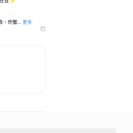
丸任食✨
食，炸蟹
...
更多