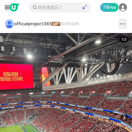
下載App
officalproject365
2025/12/25
1
/
3
Next