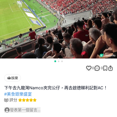
0
0
娛樂
#美食遊樂盛宴
評分
發表第一個留言...