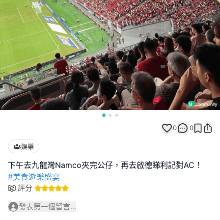
0
0
娛樂
#美食遊樂盛宴
評分
發表第一個留言...