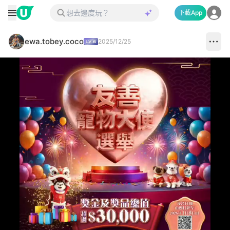
下載App
ewa.tobey.coco
2025/12/25