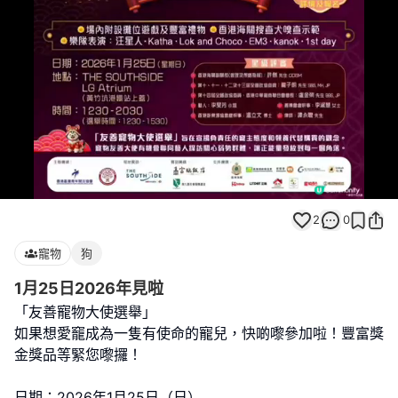
Loaded
:
Unmute
100.00%
2
0
寵物
狗
1月25日2026年見啦
「友善寵物大使選舉」
如果想愛竉成為一隻有使命的寵兒，快啲嚟參加啦！豐富獎
金獎品等緊您嚟攞！
日期：2026年1月25日（日）