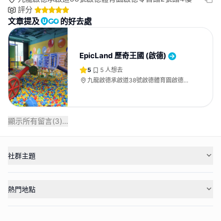
評分
文章提及
的好去處
EpicLand 歷奇王國 (啟德)
5
5
人想去
九龍啟德承啟道38號啟德體育園啟德零
售館2號館4樓
顯示所有留言(
3
)...
社群主題
熱門地點