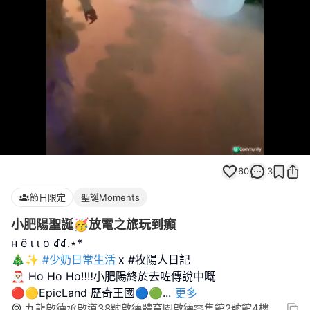
Loaded
:
Unmute
71.59%
60
3
節日限定
聖誕Moments
小肥陽聖誕🥳放電之旅玩到癲
н ё ι ι ο ꀸꀸ.⋆*
🎄✨
#少奶日常生活
x #牧陽人日記
🎅🏻 Ho Ho Ho‼️‼️小肥陽終於去咗傳說中嘅
🔴🟡EpicLand 歷奇王國🔵🟢
...
更多
九龍啟德承啟道38號啟德體育園啟德零售館2號館4樓