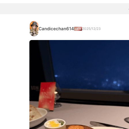
Candicechan614
2025/12/23