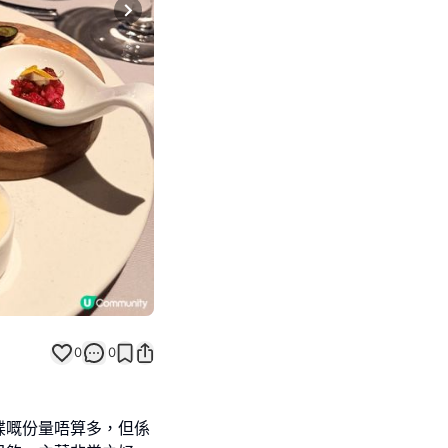
Next slide
0
0
碟嘅份量唔算多，但係