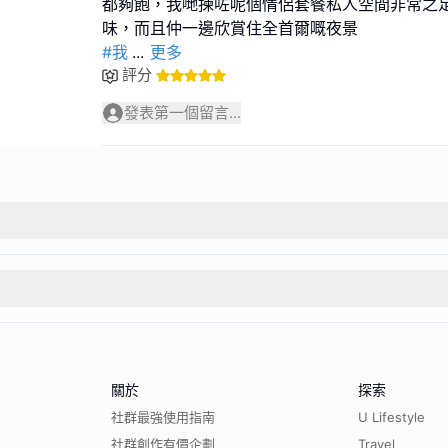
都夠飽，我哋揀咗呢個情侶套餐私人空間非常之
#我
...
更多
評分
發表第一個留言...
關於
探索
社群最強使用指南
U Lifestyle
社群創作有價企劃
Travel