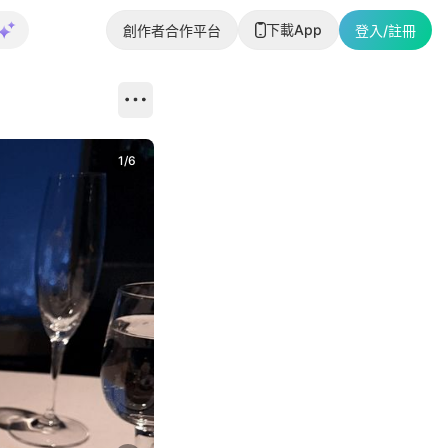
下載App
創作者合作平台
登入/註冊
1
/
6