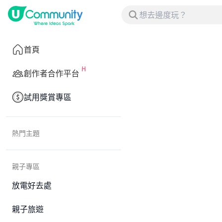
首頁
創作者合作平台
試用獎賞專區
熱門主題
親子專區
放電好去處
親子旅遊