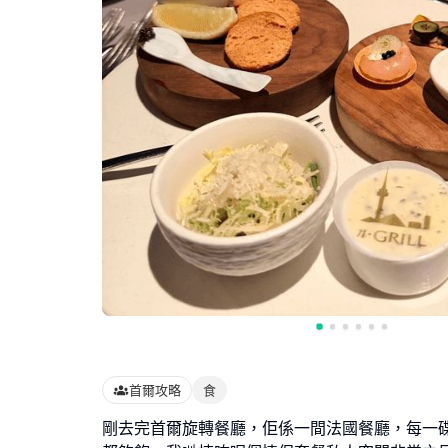
首爾攻略
食
剛去完首爾旋轉餐廳，佢係一間法國餐廳，每一