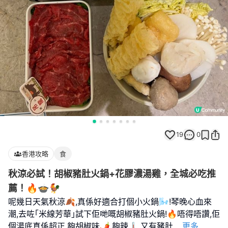
19
0
香港攻略
食
秋涼必試！胡椒豬肚火鍋+花膠濃湯雞，全城必吃推
薦！🔥🍲🐓
呢幾日天氣秋涼🍂,真係好適合打個小火鍋🌬️!琴晚心血來
潮,去咗｢米線芳華｣試下佢哋嘅胡椒豬肚火鍋!🔥唔得唔讚,佢
個湯底真係超正,夠胡椒味🌶️,夠辣🌡️,又有豬肚
...
更多