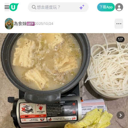
下載App
為食妹
2025/10/24
1
/
7
Next