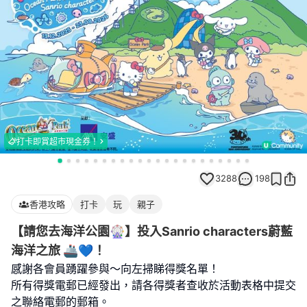
打卡即賞超市現金券！
3288
198
香港攻略
打卡
玩
親子
【請您去海洋公園🎡】投入Sanrio characters蔚藍
海洋之旅 🚢💙！
感謝各會員踴躍參與～向左掃睇得獎名單！
所有得獎電郵已經發出，請各得獎者查收於活動表格中提交
之聯絡電郵的郵箱。