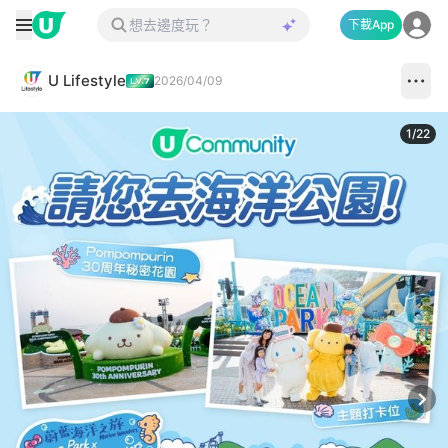
下載App
U Lifestyle
2026/04/09
1
/
22
Next