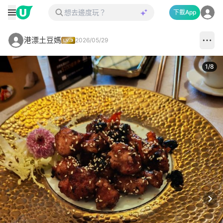
下載App
港漂土豆媽
2026/05/29
1
/
8
Next