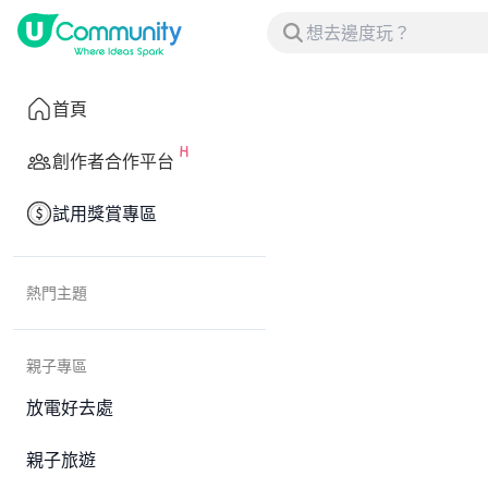
首頁
創作者合作平台
試用獎賞專區
熱門主題
親子專區
放電好去處
親子旅遊