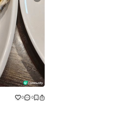
Next slide
0
0