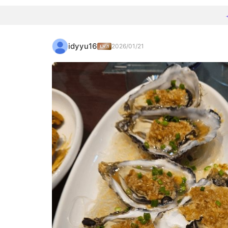
idyyu16
2026/01/21