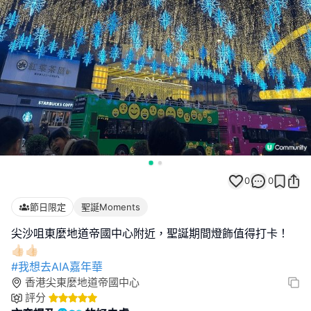
0
0
節日限定
聖誕Moments
尖沙咀東麼地道帝國中心附近，聖誕期間燈飾值得打卡！
#我想去AIA嘉年華
香港尖東麼地道帝國中心
評分