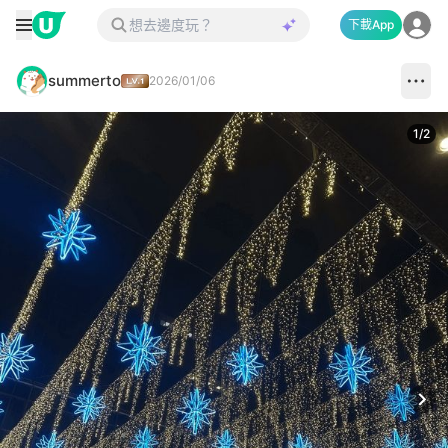
下載App
summerto
2026/01/06
1
/
2
Next