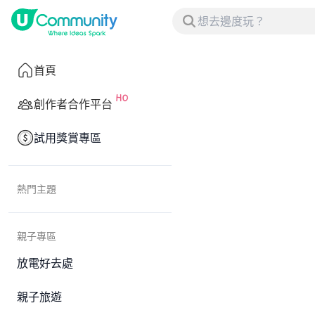
首頁
創作者合作平台
試用獎賞專區
熱門主題
親子專區
放電好去處
親子旅遊