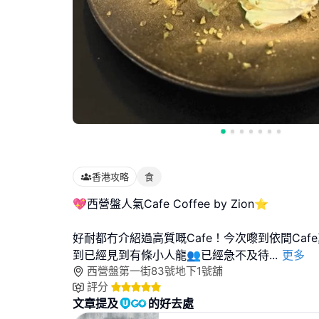
香港攻略
食
💖西營盤人氣Cafe Coffee by Zion⭐
好耐都冇介紹過高質嘅Cafe！今次嚟到依間Caf
到已經見到有條小人龍👥已經急不及待
...
更多
西營盤第一街83號地下1號舖
評分
文章提及
的好去處