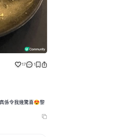
17
1
e真係令我幾驚喜😍黎