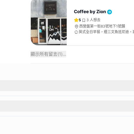
Coffee by Zion
5
3
人想去
西營盤第一街83號地下1號舖
英式全日早餐，煙三文魚班尼迪，
漢堡，雜莓乳酪沙冰燕麥早餐、西
顯示所有留言(
1
)...