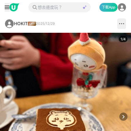
下載App
HOKIT
2025/12/29
1
/
4
Next