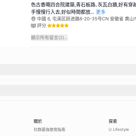
色古香嘅四合院建築,青石板路､灰瓦白牆,好有穿越
手慢慢行入去,好似時間都放
...
更多
中國 6, 屯溪区跃进路6-20-35号CN 安徽省 黄山市
評分
顯示所有留言(
2
)...
關於
探索
社群最強使用指南
U Lifestyle