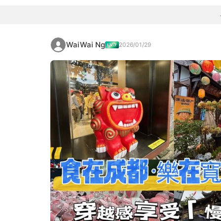
WaiWai Ng
2026/01/29