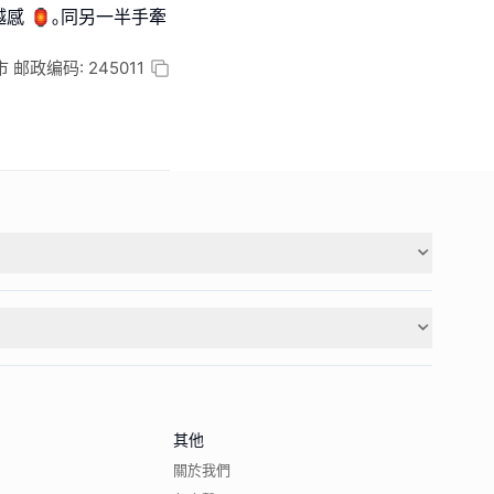
感 🏮｡同另一半手牽
 邮政编码: 245011
其他
關於我們