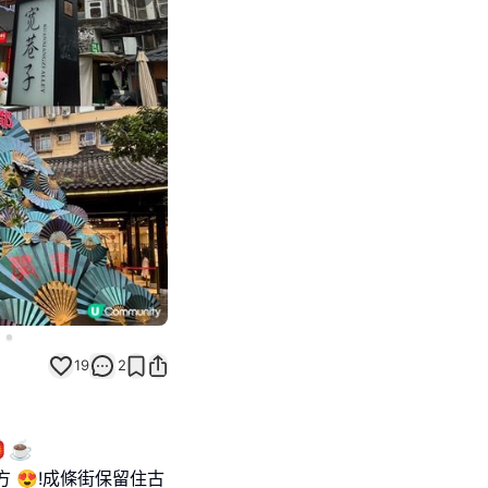
Next slide
19
2
☕
 😍!成條街保留住古