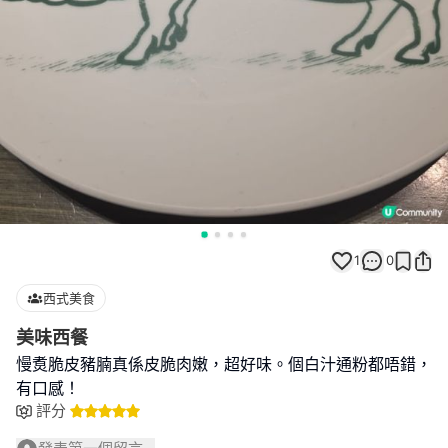
1
0
西式美食
美味西餐
慢煑脆皮豬腩真係皮脆肉嫩，超好味。個白汁通粉都唔錯，
有口感！
評分