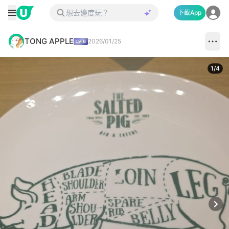
下載App
TONG APPLE
2026/01/25
1
/
4
Next