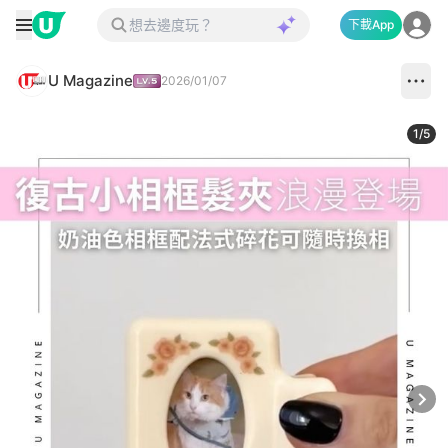
下載App
U Magazine
2026/01/07
1
/
5
Next