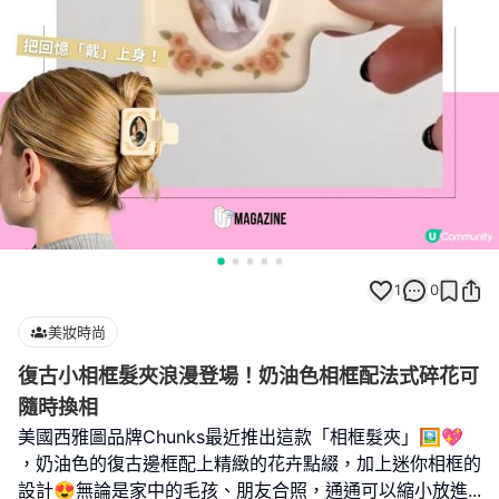
1
0
美妝時尚
復古小相框髮夾浪漫登場！奶油色相框配法式碎花可
隨時換相
美國西雅圖品牌Chunks最近推出這款「相框髮夾」🖼️💖
，奶油色的復古邊框配上精緻的花卉點綴，加上迷你相框的
設計😍無論是家中的毛孩、朋友合照，通通可以縮小放進
...