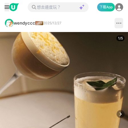
下載App
wendyccc
2025/12/27
1
/
5
Next