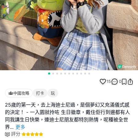
15
0
中國攻略
打卡
玩
25歲的第一天，去上海迪士尼過，是個夢幻又充滿儀式感
的決定！ - 一入園就拎咗 生日徽章，戴住佢行到邊都有人
同我講生日快樂，連迪士尼朋友都特別熱情，呢種被全世
界
...
更多
評分