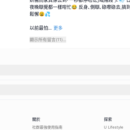
夜晚瞓覺都一樣咁忙😂 反身､側瞓､碌嚟碌去,
鬆懈😩💦
以前最怕
...
更多
顯示所有留言(
11
)...
關於
探索
社群最強使用指南
U Lifestyle