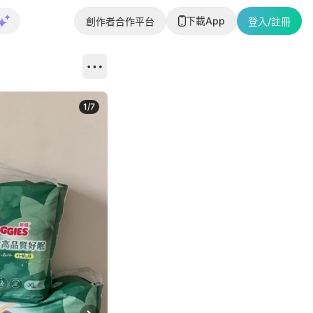
下載App
創作者合作平台
登入/註冊
1
/
7