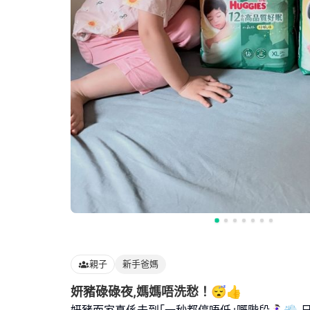
親子
新手爸媽
妍豬碌碌夜,媽媽唔洗愁！😴👍
妍豬而家真係去到｢一秒都停唔低｣嘅階段🏃🏻‍♀️💨