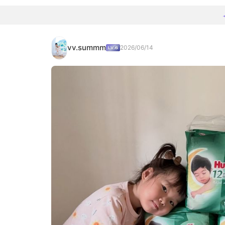
vv.summm
2026/06/14