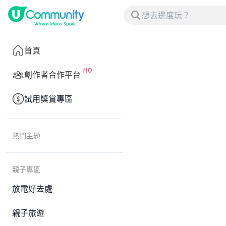
首頁
創作者合作平台
試用獎賞專區
熱門主題
親子專區
放電好去處
親子旅遊