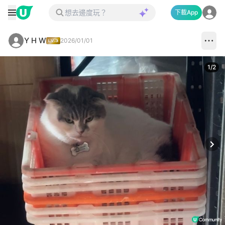
下載App
Y H W
2026/01/01
1
/
2
Next