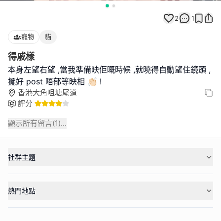
2
1
寵物
貓
得戚樣
本身左望右望 ,當我準備映佢嘅時候 ,就曉得自動望住鏡頭 ,
擺好 post 唔郁等映相 👏🏻 !
香港大角咀塘尾道
評分
顯示所有留言(
1
)...
社群主題
熱門地點