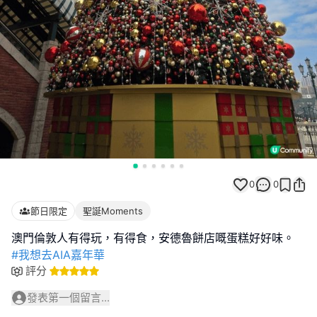
0
0
節日限定
聖誕Moments
#我想去AIA嘉年華
評分
發表第一個留言...