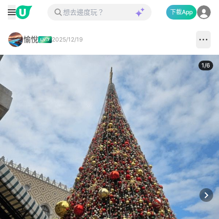
下載App
愉悅
2025/12/19
1
/
6
Next