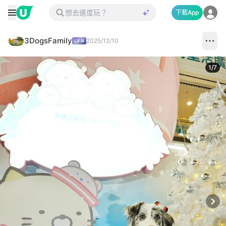
下載App
3DogsFamily
2025/12/10
1
/
7
Next