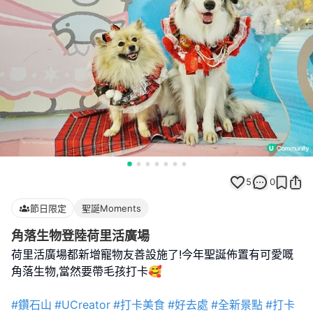
5
0
節日限定
聖誕Moments
角落生物登陸荷里活廣場
荷里活廣場都新增寵物友善設施了!今年聖誕佈置有可愛嘅
角落生物,當然要帶毛孩打卡🥰
#鑽石山
#UCreator
#打卡美食
#好去處
#全新景點
#打卡