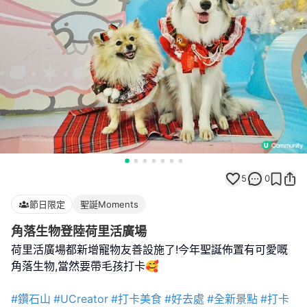
5
0
節日限定
聖誕Moments
角落生物登陸荷里活廣場
荷里活廣場都新增寵物友善設施了!今年聖誕佈置有可愛嘅
角落生物,當然要帶毛孩打卡🥰
#鑽石山
#UCreator
#打卡美食
#好去處
#全新景點
#打卡