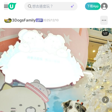
下載App
3DogsFamily
2025/12/10
1
/
7
Next