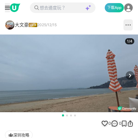
下載App
大文豪
2025/12/15
1
/
4
Next
0
0
深圳攻略