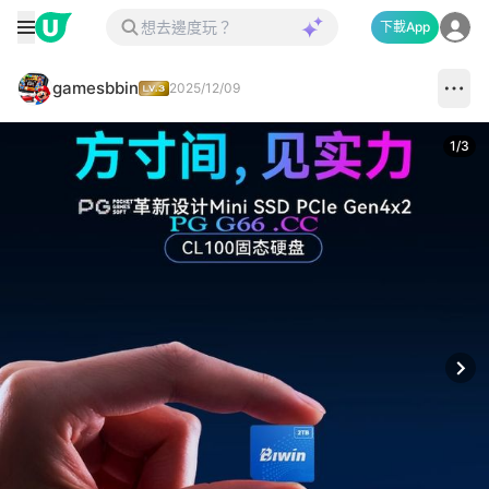
下載App
gamesbbin
2025/12/09
1
/
3
Next