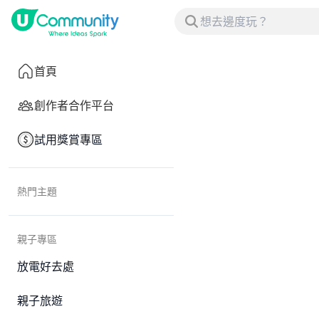
首頁
創作者合作平台
試用獎賞專區
熱門主題
親子專區
放電好去處
親子旅遊