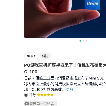
吹水
科技
PG游戏掌机扩容神器来了！佰维发布硬币大小的
CL100
日前，佰维正式面向消费级市场发布了Mini SSD 
称为市面上最小的消费级固态硬盘。凭借超小巧
现，CL100将成为高效
...
更多
評分
發表第一個留言...