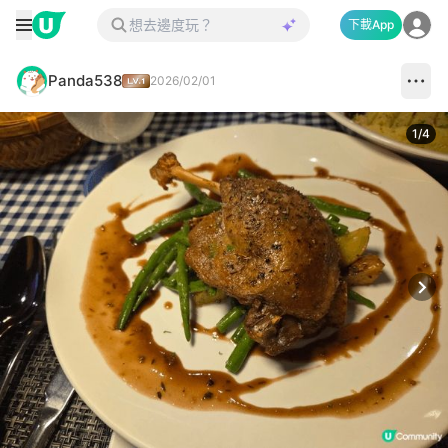
下載App
Panda538
2026/02/01
1
/
4
Next