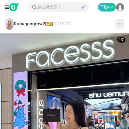
下載App
Rubygongrow2
2025/12/12
1
/
7
Next