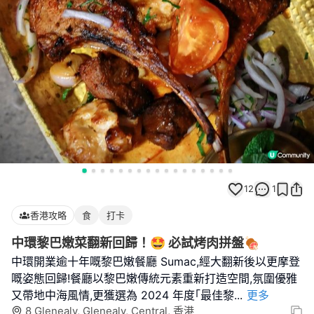
12
1
香港攻略
食
打卡
中環黎巴嫩菜翻新回歸！🤩 必試烤肉拼盤🍖
中環開業逾十年嘅黎巴嫩餐廳 Sumac,經大翻新後以更摩登
嘅姿態回歸!餐廳以黎巴嫩傳統元素重新打造空間,氛圍優雅
又帶地中海風情,更獲選為 2024 年度｢最佳黎
...
更多
8 Glenealy, Glenealy, Central, 香港