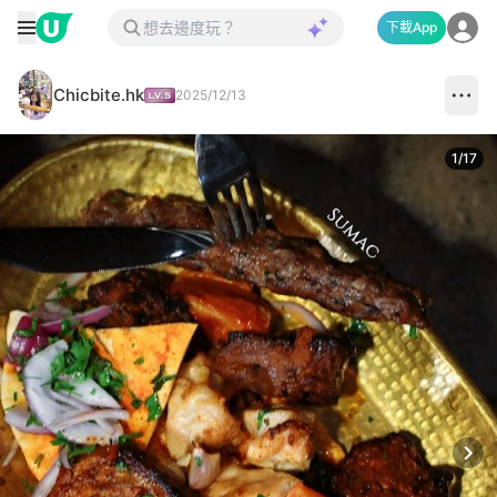
下載App
Chicbite.hk
2025/12/13
1
/
17
Next