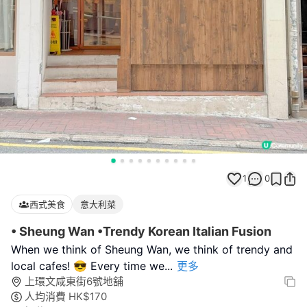
1
0
西式美食
意大利菜
• Sheung Wan •Trendy Korean Italian Fusion
When we think of Sheung Wan, we think of trendy and
local cafes! 😎 Every time we
...
更多
上環文咸東街6號地舖
人均消費
HK$
170