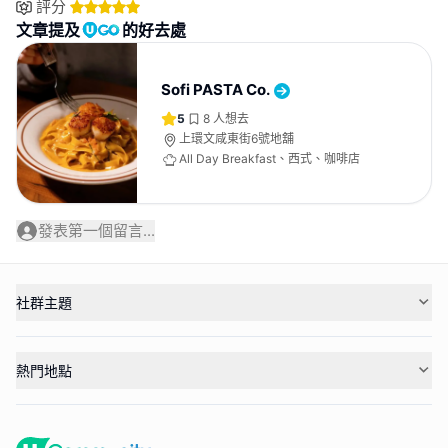
評分
文章提及
的好去處
Sofi PASTA Co.
5
8
人想去
上環文咸東街6號地舖
All Day Breakfast、西式、咖啡店
發表第一個留言...
社群主題
熱門地點