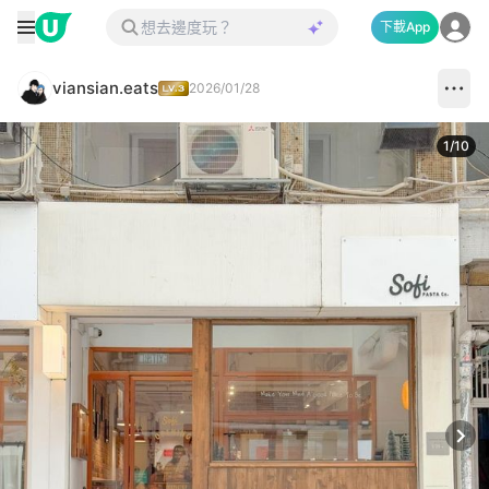
下載App
viansian.eats
2026/01/28
1
/
10
Next