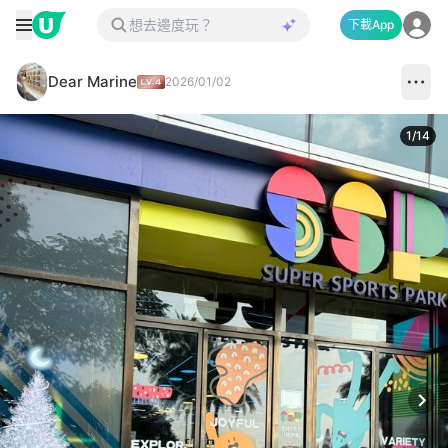
下載App
Dear Marine
2026/01/02
1
/
14
Next