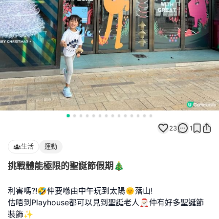
23
1
生活
運動
挑戰體能極限的聖誕節假期🎄
利害嗎?!🤣仲要喺由中午玩到太陽🌞落山!
估唔到Playhouse都可以見到聖誕老人🎅🏻仲有好多聖誕節
裝飾✨