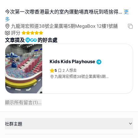
今次第一次嚟香港最大的室內運動場真喺玩到唔捨得
...
更
多
九龍灣宏照道38號企業廣場5期MegaBox 12樓1號舖
評分
文章提及
的好去處
Kids Kids Playhouse
5
2
人想去
九龍灣宏照道38號企業廣場5期
MegaBox 12樓1號舖
顯示所有留言(
1
)...
社群主題