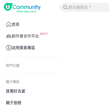
首頁
創作者合作平台
試用獎賞專區
熱門主題
親子專區
放電好去處
親子旅遊