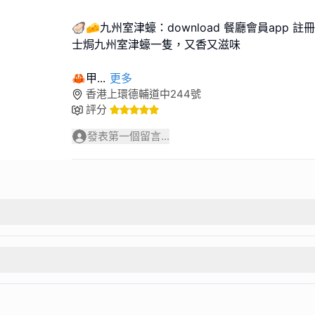
🦪🧀九州室津蠔：download 餐廳會員app
士焗九州室津蠔一隻，又香又滋味
🦀甲
...
更多
香港上環德輔道中244號
評分
發表第一個留言...