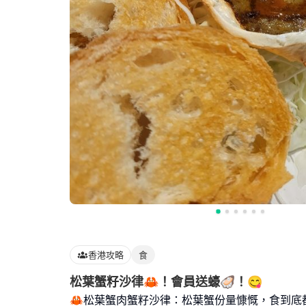
香港攻略
食
松葉蟹籽沙律🦀！會員送蠔🦪！😋
🦀松葉蟹肉蟹籽沙律：松葉蟹份量慷慨，食到底