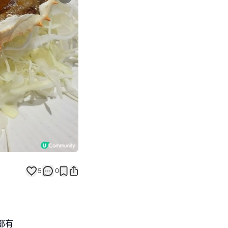
Next slide
5
0
都有