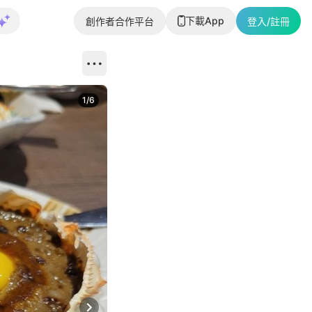
下載App
創作者合作平台
登入/註冊
1
/
6