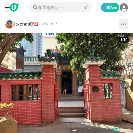
下載App
itxchas
2025/12/27
1
/
10
Next