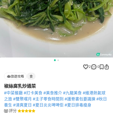
2
0
旅遊攻略
食
椒絲腐乳炒通菜
#中菜餐廳
#打卡美食
#美食推介
#九龍美食
#維港熱氣球
之旅
#雙聚嚐月
#主子零食時間到
#護脊書包要識揀
#秋日
養生
#清爽夏日
#夏日炎炎啤啤佢
#夏日排毒瘦身
評分