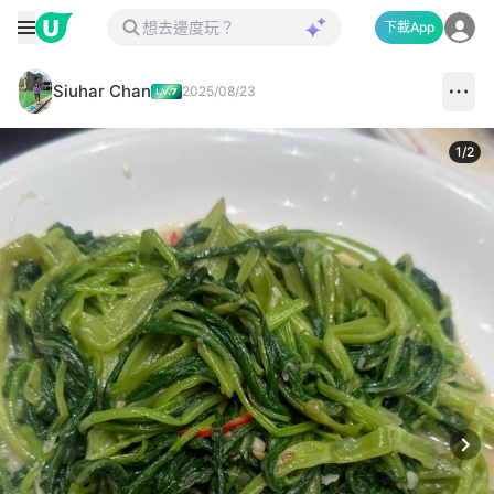
下載App
Siuhar Chan
2025/08/23
1
/
2
Next