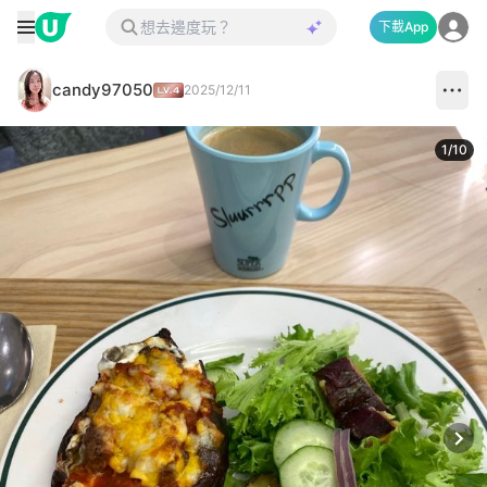
下載App
candy97050
2025/12/11
1
/
10
Next