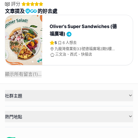
評分
文章提及
的好去處
Oliver's Super Sandwiches (德
福廣場)
5
6
人想去
九龍灣偉業街33號德福廣場2期5樓
528-529號舖
三文治、西式、快餐店
顯示所有留言(
1
)...
社群主題
熱門地點