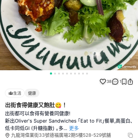
38
1
生活
健康
出街食得健康又飽肚😋！
出街都可以食得有營養同健康!
新出Oliver's Super Sandwiches ｢Eat to Fit｣餐單,高蛋白､
低卡同低GI (升糖指數) ｡多
...
更多
九龍灣偉業街33號德福廣場2期5樓528-529號舖