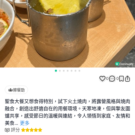
0
0
擦餐勁
聖食大餐又想食得特別，試下火土燒肉，將露營風格與燒肉
融合，創造出舒適自在的用餐環境。天寒地凍，但與摯友圍
爐共享，感受節日的溫暖與連結，令人領悟到家庭、友情和
美食
...
更多
評分