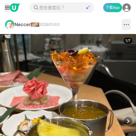
下載App
Neccer
2026/01/03
1
/
7
Next