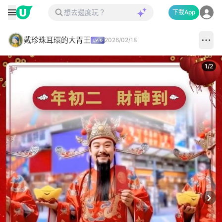
下載App
戴珍珠耳環的大胃王
2026/02/18
1
/
2
Next