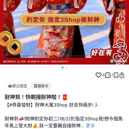
4
1
節日限定
農曆新年
財神到！快啲接財神啦！🧧
【#恭喜發財】財神大駕3Shop 好走快兩步!🏃🏻‍♂️
財神到📣!財神約定你初二(18/2)於指定3Shop見!想今個馬
年馬上發大財💰,就一定要親自接財神
...
更多