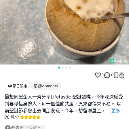
0
0
節日限定
聖誕Moments
最想同屋企人一齊分享Lifetastic 聖誕蛋糕，今年深深感受
到要珍惜身邊人，每一個佳節共渡，原來都得來不易。 以
前聖誕節都會出去同朋友玩，今年，想留喺屋企，
...
更多
評分
發表第一個留言...