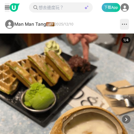
下載App
Man Man Tang
2025/12/10
1
/
4
Next