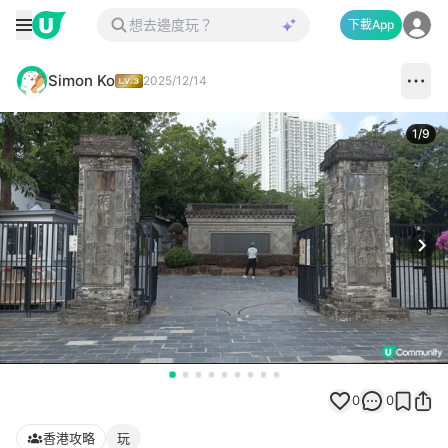
下載App
Simon Ko
2025/12/14
1
/
9
Next
0
0
香港攻略
玩