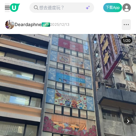
下載App
Deardaphne
2025/12/13
1
/
20
Next